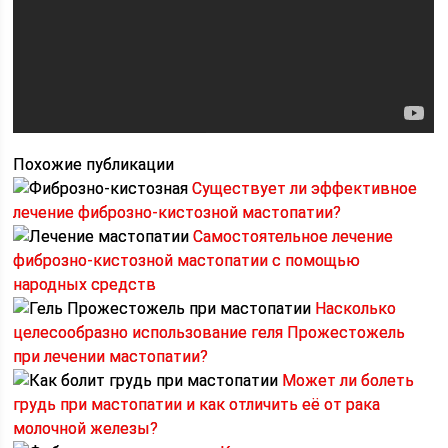
Похожие публикации
Существует ли эффективное
лечение фиброзно-кистозной мастопатии?
Самостоятельное лечение
фиброзно-кистозной мастопатии с помощью
народных средств
Насколько
целесообразно использование геля Прожестожель
при лечении мастопатии?
Может ли болеть
грудь при мастопатии и как отличить её от рака
молочной железы?