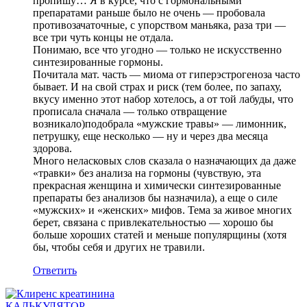
пропишу… Я в курсе, что с гормональными
препаратами раньше было не очень — пробовала
противозачаточные, с упорством маньяка, раза три —
все три чуть концы не отдала.
Понимаю, все что угодно — только не искусственно
синтезированные гормоны.
Почитала мат. часть — миома от гиперэстрогеноза часто
бывает. И на свой страх и риск (тем более, по запаху,
вкусу именно этот набор хотелось, а от той лабуды, что
прописала сначала — только отвращение
возникало)подобрала «мужские травы» — лимонник,
петрушку, еще несколько — ну и через два месяца
здорова.
Много неласковых слов сказала о назначающих да даже
«травки» без анализа на гормоны (чувствую, эта
прекрасная женщина и химически синтезированные
препараты без анализов бы назначила), а еще о силе
«мужских» и «женских» мифов. Тема за живое многих
берет, связана с привлекательностью — хорошо бы
больше хороших статей и меньше популярщины (хотя
бы, чтобы себя и других не травили.
Ответить
КАЛЬКУЛЯТОР