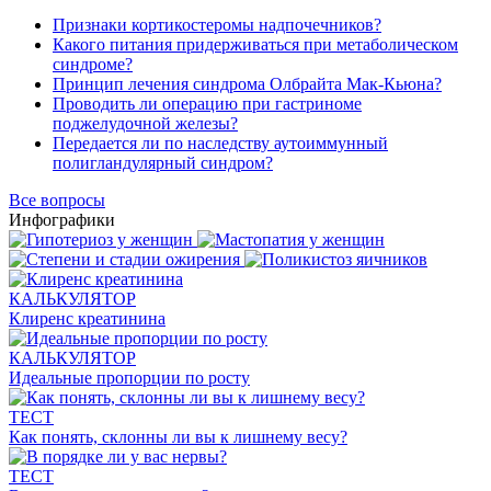
Признаки кортикостеромы надпочечников?
Какого питания придерживаться при метаболическом
синдроме?
Принцип лечения синдрома Олбрайта Мак-Кьюна?
Проводить ли операцию при гастриноме
поджелудочной железы?
Передается ли по наследству аутоиммунный
полигландулярный синдром?
Все вопросы
Инфографики
КАЛЬКУЛЯТОР
Клиренс креатинина
КАЛЬКУЛЯТОР
Идеальные пропорции по росту
ТЕСТ
Как понять, склонны ли вы к лишнему весу?
ТЕСТ