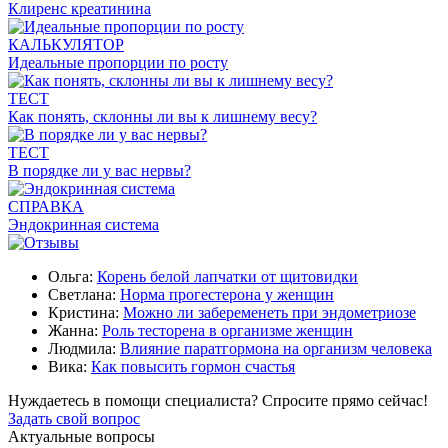
Клиренс креатинина
КАЛЬКУЛЯТОР
Идеальные пропорции по росту
ТЕСТ
Как понять, склонны ли вы к лишнему весу?
ТЕСТ
В порядке ли у вас нервы?
СПРАВКА
Эндокринная система
Ольга:
Корень белой лапчатки от щитовидки
Светлана:
Норма прогестерона у женщин
Кристина:
Можно ли забеременеть при эндометриозе
Жанна:
Роль тесторена в организме женщин
Людмила:
Влияние паратгормона на организм человека
Вика:
Как повысить гормон счастья
Нуждаетесь в помощи специалиста?
Спросите прямо сейчас!
Задать свой вопрос
Актуальные вопросы