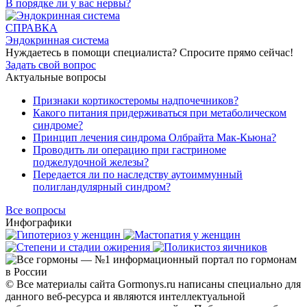
В порядке ли у вас нервы?
СПРАВКА
Эндокринная система
Нуждаетесь в помощи специалиста?
Спросите прямо сейчас!
Задать свой вопрос
Актуальные вопросы
Признаки кортикостеромы надпочечников?
Какого питания придерживаться при метаболическом
синдроме?
Принцип лечения синдрома Олбрайта Мак-Кьюна?
Проводить ли операцию при гастриноме
поджелудочной железы?
Передается ли по наследству аутоиммунный
полигландулярный синдром?
Все вопросы
Инфографики
© Все материалы сайта Gormonys.ru написаны специально для
данного веб-ресурса и являются интеллектуальной