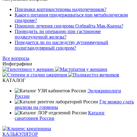
Признаки кортикостеромы надпочечников?
Какого питания придерживаться при метаболическом
синдроме?
Принцип лечения синдрома Олбрайта Мак-Кьюна?
Проводить ли операцию при гастриноме
поджелудочной железы?
Передается ли по наследству аутоиммунный
полигландулярный синдром?
Все вопросы
Инфографики
КАТАЛОГ
Эндокринологи
России
Где можно сдать
анализы на гормоны
Каталог
санаториев России
КАЛЬКУЛЯТОР