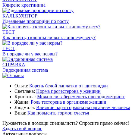
Клиренс креатинина
КАЛЬКУЛЯТОР
Идеальные пропорции по росту
ТЕСТ
Как понять, склонны ли вы к лишнему весу?
ТЕСТ
В порядке ли у вас нервы?
СПРАВКА
Эндокринная система
Ольга:
Корень белой лапчатки от щитовидки
Светлана:
Норма прогестерона у женщин
Кристина:
Можно ли забеременеть при эндометриозе
Жанна:
Роль тесторена в организме женщин
Людмила:
Влияние паратгормона на организм человека
Вика:
Как повысить гормон счастья
Нуждаетесь в помощи специалиста?
Спросите прямо сейчас!
Задать свой вопрос
Актуальные вопросы