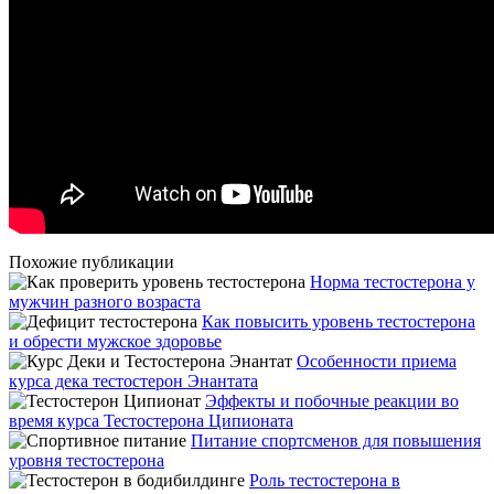
Похожие публикации
Норма тестостерона у
мужчин разного возраста
Как повысить уровень тестостерона
и обрести мужское здоровье
Особенности приема
курса дека тестостерон Энантата
Эффекты и побочные реакции во
время курса Тестостерона Ципионата
Питание спортсменов для повышения
уровня тестостерона
Роль тестостерона в