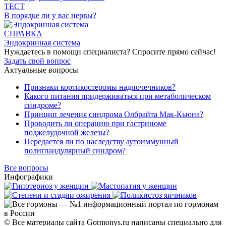
ТЕСТ
В порядке ли у вас нервы?
СПРАВКА
Эндокринная система
Нуждаетесь в помощи специалиста?
Спросите прямо сейчас!
Задать свой вопрос
Актуальные вопросы
Признаки кортикостеромы надпочечников?
Какого питания придерживаться при метаболическом
синдроме?
Принцип лечения синдрома Олбрайта Мак-Кьюна?
Проводить ли операцию при гастриноме
поджелудочной железы?
Передается ли по наследству аутоиммунный
полигландулярный синдром?
Все вопросы
Инфографики
© Все материалы сайта Gormonys.ru написаны специально для