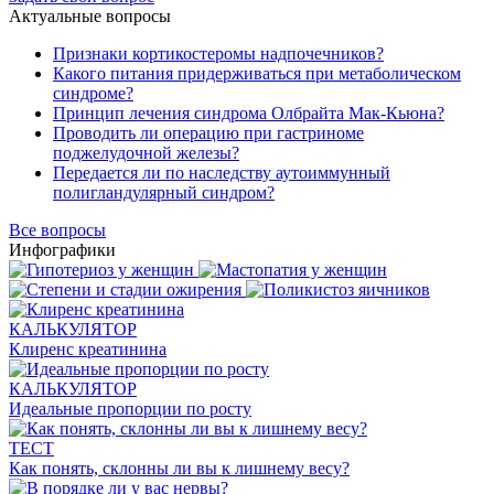
Актуальные вопросы
Признаки кортикостеромы надпочечников?
Какого питания придерживаться при метаболическом
синдроме?
Принцип лечения синдрома Олбрайта Мак-Кьюна?
Проводить ли операцию при гастриноме
поджелудочной железы?
Передается ли по наследству аутоиммунный
полигландулярный синдром?
Все вопросы
Инфографики
КАЛЬКУЛЯТОР
Клиренс креатинина
КАЛЬКУЛЯТОР
Идеальные пропорции по росту
ТЕСТ
Как понять, склонны ли вы к лишнему весу?