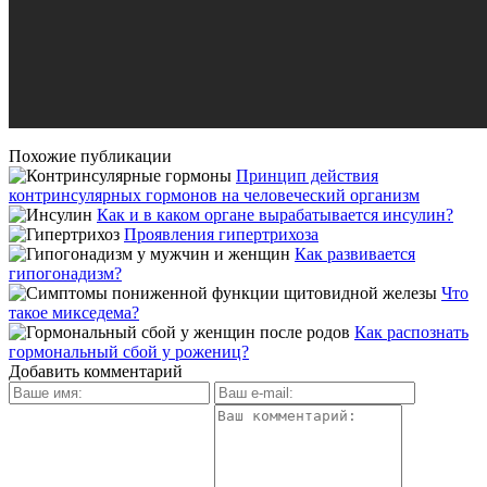
Похожие публикации
Принцип действия
контринсулярных гормонов на человеческий организм
Как и в каком органе вырабатывается инсулин?
Проявления гипертрихоза
Как развивается
гипогонадизм?
Что
такое микседема?
Как распознать
гормональный сбой у рожениц?
Добавить комментарий