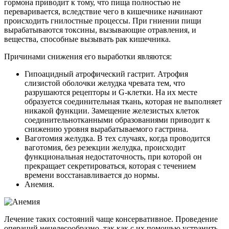
гормона приводит к тому, что пища полностью не
переваривается, вследствие чего в кишечнике начинают
происходить гнилостные процессы. При гниении пищи
вырабатываются токсины, вызывающие отравления, и
вещества, способные вызывать рак кишечника.
Причинами снижения его выработки являются:
Гипоацидный атрофический гастрит. Атрофия
слизистой оболочки желудка чревата тем, что
разрушаются рецепторы и G-клетки. На их месте
образуется соединительная ткань, которая не выполняет
никакой функции. Замещение железистых клеток
соединительнотканными образованиями приводит к
снижению уровня вырабатываемого гастрина.
Ваготомия желудка. В тех случаях, когда проводится
ваготомия, без резекции желудка, происходит
функциональная недостаточность, при которой он
прекращает секретироваться, которая с течением
времени восстанавливается до нормы.
Анемия.
Лечение таких состояний чаще консервативное. Проведение
операций нецелесообразно, так как с их помощью устранить