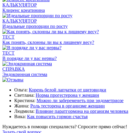
КАЛЬКУЛЯТОР
Клиренс креатинина
КАЛЬКУЛЯТОР
Идеальные пропорции по росту
ТЕСТ
Как понять, склонны ли вы к лишнему весу?
ТЕСТ
В порядке ли у вас нервы?
СПРАВКА
Эндокринная система
Ольга:
Корень белой лапчатки от щитовидки
Светлана:
Норма прогестерона у женщин
Кристина:
Можно ли забеременеть при эндометриозе
Жанна:
Роль тесторена в организме женщин
Людмила:
Влияние паратгормона на организм человека
Вика:
Как повысить гормон счастья
Нуждаетесь в помощи специалиста?
Спросите прямо сейчас!
Задать свой вопрос