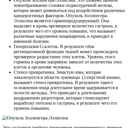
Опухоль Золлингера-Эллисона. Это злокачественное
новообразование головки поджелудочной железы,
которое может развиваться под воздействием различных
канцерогенных факторов. Опухоль Золлингера-
Эллисона является гормонпродуцирующей. Она
выделяет в кровь чрезмерное количество гастрина, в
результате чего его уровень повышен, что вызывает
различные нарушения пищеварения, и приводит к
язвенной болезни.
Гиперплазия G-клеток. В результате сбоя
регенеративной функции тканей может происходить
чрезмерное разрастание этих клеток. Уровень этого
гормона в крови напрямую зависит от количества этих
клеток в организме человека.
Стеноз привратника. Зачастую язва, которая
локализуется в области луковицы 12-перстной кишки,
вызывает стеноз привратника. В результате такого
осложнения пища длительное время задерживается в
полости желудка. Это приводит к длительному
раздражению рецепторов, которые стимулируют
выработку пепсина и гастрина, в результате чего его
уровень повышен.
Эти состояния требуют проведения своевременного лечения.