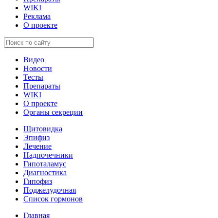
WIKI
Реклама
О проекте
Видео
Новости
Тесты
Препараты
WIKI
О проекте
Органы секреции
Щитовидка
Эпифиз
Лечение
Надпочечники
Гипоталамус
Диагностика
Гипофиз
Поджелудочная
Список гормонов
Главная