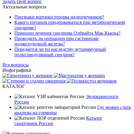
Задать свой вопрос
Актуальные вопросы
Признаки кортикостеромы надпочечников?
Какого питания придерживаться при метаболическом
синдроме?
Принцип лечения синдрома Олбрайта Мак-Кьюна?
Проводить ли операцию при гастриноме
поджелудочной железы?
Передается ли по наследству аутоиммунный
полигландулярный синдром?
Все вопросы
Инфографики
КАТАЛОГ
Эндокринологи
России
Где можно сдать
анализы на гормоны
Каталог
санаториев России