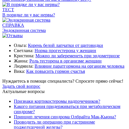
ТЕСТ
В порядке ли у вас нервы?
СПРАВКА
Эндокринная система
Ольга:
Корень белой лапчатки от щитовидки
Светлана:
Норма прогестерона у женщин
Кристина:
Можно ли забеременеть при эндометриозе
Жанна:
Роль тесторена в организме женщин
Людмила:
Влияние паратгормона на организм человека
Вика:
Как повысить гормон счастья
Нуждаетесь в помощи специалиста?
Спросите прямо сейчас!
Задать свой вопрос
Актуальные вопросы
Признаки кортикостеромы надпочечников?
Какого питания придерживаться при метаболическом
синдроме?
Принцип лечения синдрома Олбрайта Мак-Кьюна?
Проводить ли операцию при гастриноме
поджелудочной железы?