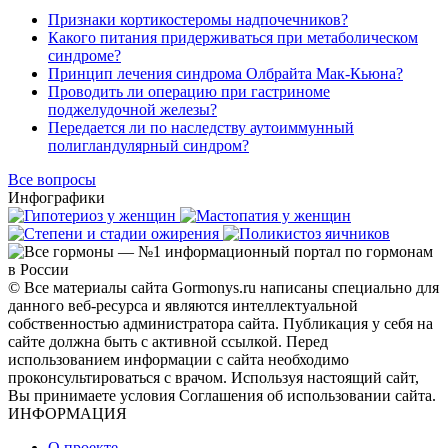
Признаки кортикостеромы надпочечников?
Какого питания придерживаться при метаболическом
синдроме?
Принцип лечения синдрома Олбрайта Мак-Кьюна?
Проводить ли операцию при гастриноме
поджелудочной железы?
Передается ли по наследству аутоиммунный
полигландулярный синдром?
Все вопросы
Инфографики
© Все материалы сайта Gormonys.ru написаны специально для
данного веб-ресурса и являются интеллектуальной
собственностью администратора сайта. Публикация у себя на
сайте должна быть с активной ссылкой. Перед
использованием информации с сайта необходимо
проконсультироваться с врачом. Используя настоящий сайт,
Вы принимаете условия Соглашения об использовании сайта.
ИНФОРМАЦИЯ
О проекте