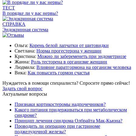
ТЕСТ
В порядке ли у вас нервы?
СПРАВКА
Эндокринная система
Ольга:
Корень белой лапчатки от щитовидки
Светлана:
Норма прогестерона у женщин
Кристина:
Можно ли забеременеть при эндометриозе
Жанна:
Роль тесторена в организме женщин
Людмила:
Влияние паратгормона на организм человека
Вика:
Как повысить гормон счастья
Нуждаетесь в помощи специалиста?
Спросите прямо сейчас!
Задать свой вопрос
Актуальные вопросы
Признаки кортикостеромы надпочечников?
Какого питания придерживаться при метаболическом
синдроме?
Принцип лечения синдрома Олбрайта Мак-Кьюна?
Проводить ли операцию при гастриноме
поджелудочной железы?