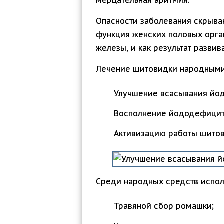
мерцательная аритмия.
Опасности заболевания скрыва
функция женских половых орг
железы, и как результат развив
Лечение щитовидки народными 
Улучшение всасывания йо
Восполнение йододефицит
Активизацию работы щито
Среди народных средств испол
Травяной сбор ромашки;