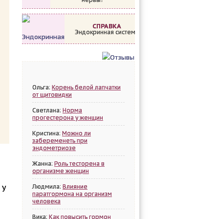
СПРАВКА
Эндокринная система
Ольга:
Корень белой лапчатки
от щитовидки
Светлана:
Норма
прогестерона у женщин
Кристина:
Можно ли
забеременеть при
эндометриозе
Жанна:
Роль тесторена в
организме женщин
у
Людмила:
Влияние
паратгормона на организм
человека
Вика:
Как повысить гормон