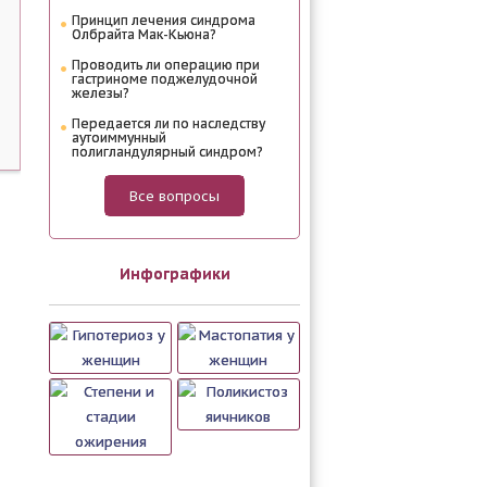
Принцип лечения синдрома
Олбрайта Мак-Кьюна?
Проводить ли операцию при
гастриноме поджелудочной
железы?
Передается ли по наследству
аутоиммунный
полигландулярный синдром?
Все вопросы
Инфографики