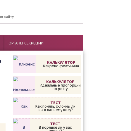
ОРГАНЫ СЕКРЕЦИИ
ю
КАЛЬКУЛЯТОР
Клиренс креатинина
КАЛЬКУЛЯТОР
Идеальные пропорции
по росту
ТЕСТ
Как понять, склонны ли
вы к лишнему весу?
ТЕСТ
В порядке ли у вас
нервы?