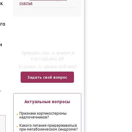
 к
счастья
ого
м
Нуждаетесь в помощи
специалиста?
Спросите прямо сейчас!
Задать свой вопрос
.
Актуальные вопросы
Признаки кортикостеромы
надпочечников?
Какого питания придерживаться
при метаболическом синдроме?