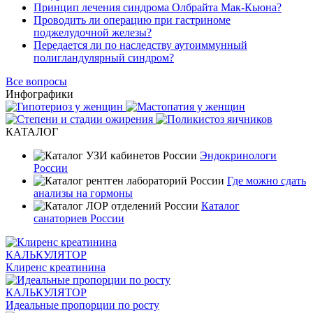
Принцип лечения синдрома Олбрайта Мак-Кьюна?
Проводить ли операцию при гастриноме
поджелудочной железы?
Передается ли по наследству аутоиммунный
полигландулярный синдром?
Все вопросы
Инфографики
КАТАЛОГ
Эндокринологи
России
Где можно сдать
анализы на гормоны
Каталог
санаториев России
КАЛЬКУЛЯТОР
Клиренс креатинина
КАЛЬКУЛЯТОР
Идеальные пропорции по росту