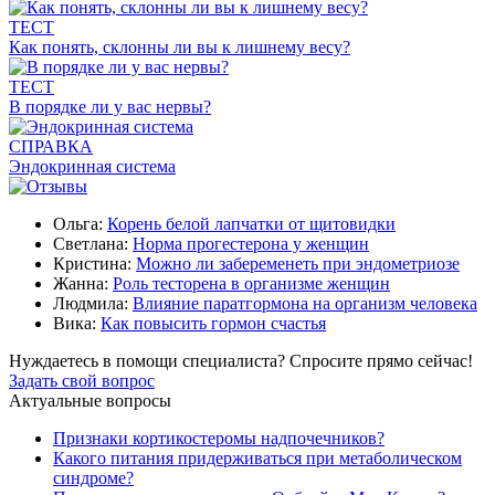
ТЕСТ
Как понять, склонны ли вы к лишнему весу?
ТЕСТ
В порядке ли у вас нервы?
СПРАВКА
Эндокринная система
Ольга:
Корень белой лапчатки от щитовидки
Светлана:
Норма прогестерона у женщин
Кристина:
Можно ли забеременеть при эндометриозе
Жанна:
Роль тесторена в организме женщин
Людмила:
Влияние паратгормона на организм человека
Вика:
Как повысить гормон счастья
Нуждаетесь в помощи специалиста?
Спросите прямо сейчас!
Задать свой вопрос
Актуальные вопросы
Признаки кортикостеромы надпочечников?
Какого питания придерживаться при метаболическом
синдроме?