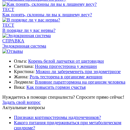
ТЕСТ
Как понять, склонны ли вы к лишнему весу?
ТЕСТ
В порядке ли у вас нервы?
СПРАВКА
Эндокринная система
Ольга:
Корень белой лапчатки от щитовидки
Светлана:
Норма прогестерона у женщин
Кристина:
Можно ли забеременеть при эндометриозе
Жанна:
Роль тесторена в организме женщин
Людмила:
Влияние паратгормона на организм человека
Вика:
Как повысить гормон счастья
Нуждаетесь в помощи специалиста?
Спросите прямо сейчас!
Задать свой вопрос
Актуальные вопросы
Признаки кортикостеромы надпочечников?
Какого питания придерживаться при метаболическом
синдроме?