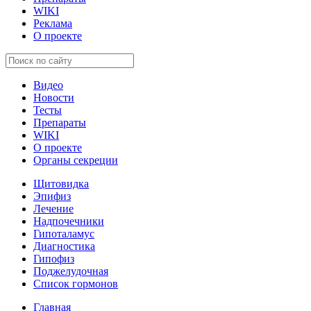
WIKI
Реклама
О проекте
Видео
Новости
Тесты
Препараты
WIKI
О проекте
Органы секреции
Щитовидка
Эпифиз
Лечение
Надпочечники
Гипоталамус
Диагностика
Гипофиз
Поджелудочная
Список гормонов
Главная