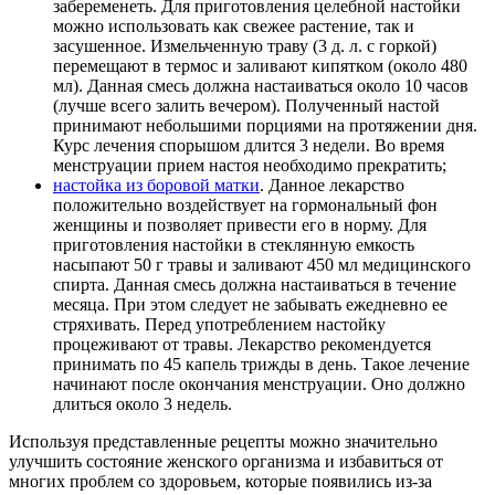
забеременеть. Для приготовления целебной настойки
можно использовать как свежее растение, так и
засушенное. Измельченную траву (3 д. л. с горкой)
перемещают в термос и заливают кипятком (около 480
мл). Данная смесь должна настаиваться около 10 часов
(лучше всего залить вечером). Полученный настой
принимают небольшими порциями на протяжении дня.
Курс лечения спорышом длится 3 недели. Во время
менструации прием настоя необходимо прекратить;
настойка из боровой матки
. Данное лекарство
положительно воздействует на гормональный фон
женщины и позволяет привести его в норму. Для
приготовления настойки в стеклянную емкость
насыпают 50 г травы и заливают 450 мл медицинского
спирта. Данная смесь должна настаиваться в течение
месяца. При этом следует не забывать ежедневно ее
стряхивать. Перед употреблением настойку
процеживают от травы. Лекарство рекомендуется
принимать по 45 капель трижды в день. Такое лечение
начинают после окончания менструации. Оно должно
длиться около 3 недель.
Используя представленные рецепты можно значительно
улучшить состояние женского организма и избавиться от
многих проблем со здоровьем, которые появились из-за