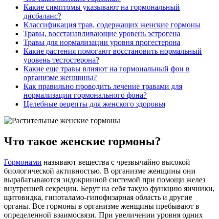
Какие симптомы указывают на гормональный
дисбаланс?
Классификация трав, содержащих женские гормоны
Травы, восстанавливающие уровень эстрогена
Травы для нормализации уровня прогестерона
Какие растения помогают восстановить нормальный
уровень тестостерона?
Какие еще травы влияют на гормональный фон в
организме женщины?
Как правильно проводить лечение травами для
нормализации гормонального фона?
Целебные рецепты для женского здоровья
Что такое женские гормоны?
Гормонами
называют вещества с чрезвычайно высокой
биологической активностью. В организме женщины они
вырабатываются эндокринной системой при помощи желез
внутренней секреции. Берут на себя такую функцию яичники,
щитовидка, гипоталамо-гипофизарная область и другие
органы. Все гормоны в организме женщины пребывают в
определенной взаимосвязи. При увеличении уровня одних