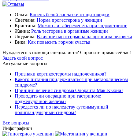
Ольга:
Корень белой лапчатки от щитовидки
Светлана:
Норма прогестерона у женщин
Кристина:
Можно ли забеременеть при эндометриозе
Жанна:
Роль тесторена в организме женщин
Людмила:
Влияние паратгормона на организм человека
Вика:
Как повысить гормон счастья
Нуждаетесь в помощи специалиста?
Спросите прямо сейчас!
Задать свой вопрос
Актуальные вопросы
Признаки кортикостеромы надпочечников?
Какого питания придерживаться при метаболическом
синдроме?
Принцип лечения синдрома Олбрайта Мак-Кьюна?
Проводить ли операцию при гастриноме
поджелудочной железы?
Передается ли по наследству аутоиммунный
полигландулярный синдром?
Все вопросы
Инфографики