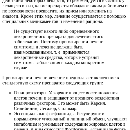
действием некоторых лекарств, то рекомендуется выяснить у
лечащего врача, какие препараты обладают таким действием и
по возможности прекратить их прием или заменить на
аналоги. Кроме этих мер, лечение осуществляется с помощью
специальных медикаментов и изменения рациона.
Не существует какого-либо определенного
лекарственного препарата для лечения этого
заболевания. Поэтому при ожирении печени
симптомы и лечение должны быть
взаимосвязанными, т. е. применяются
лекарственные средства, которые устранят
симптомы заболевания в каждом конкретном
случае.
При ожирении печени лечение предполагает включение в
стандартную схему препаратов следующих групп:
Гепапротекторы. Ускоряют процесс восстановления
клеток печени и защищают от вредного воздействия
различных факторов. Это может быть Карсил,
Силибинин, Легалор, Силимар.
Эссенциальные фосфолипиды. Регулируют и
нормализуют углеводный и липидный обмен, улучшают
метаболизм и уменьшает содержание жировых клеток в
печени. К ним относятся Фосфоглив, Эссенциале форте,