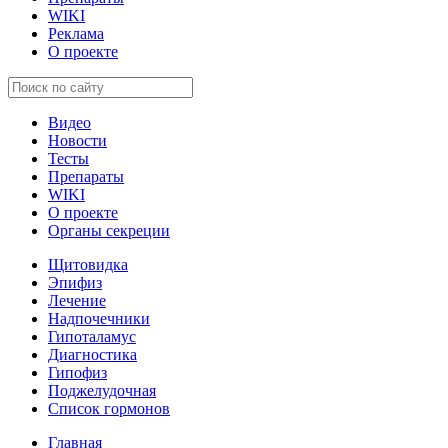
WIKI
Реклама
О проекте
Видео
Новости
Тесты
Препараты
WIKI
О проекте
Органы секреции
Щитовидка
Эпифиз
Лечение
Надпочечники
Гипоталамус
Диагностика
Гипофиз
Поджелудочная
Список гормонов
Главная