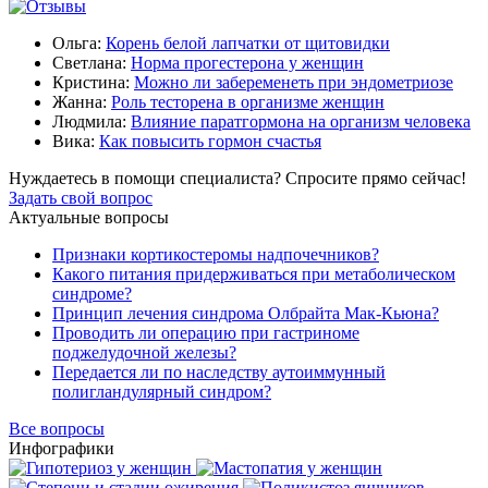
Ольга:
Корень белой лапчатки от щитовидки
Светлана:
Норма прогестерона у женщин
Кристина:
Можно ли забеременеть при эндометриозе
Жанна:
Роль тесторена в организме женщин
Людмила:
Влияние паратгормона на организм человека
Вика:
Как повысить гормон счастья
Нуждаетесь в помощи специалиста?
Спросите прямо сейчас!
Задать свой вопрос
Актуальные вопросы
Признаки кортикостеромы надпочечников?
Какого питания придерживаться при метаболическом
синдроме?
Принцип лечения синдрома Олбрайта Мак-Кьюна?
Проводить ли операцию при гастриноме
поджелудочной железы?
Передается ли по наследству аутоиммунный
полигландулярный синдром?
Все вопросы
Инфографики