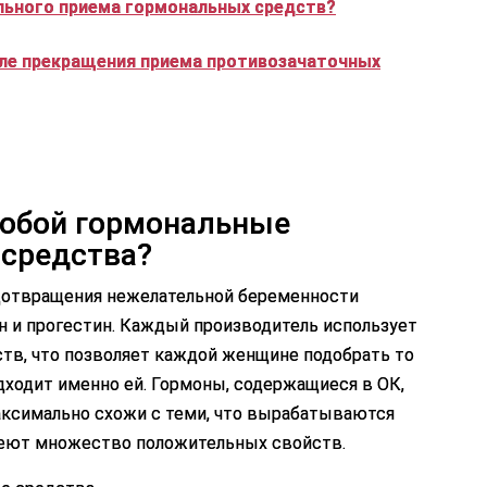
льного приема гормональных средств?
сле прекращения приема противозачаточных
собой гормональные
 средства?
дотвращения нежелательной беременности
н и прогестин. Каждый производитель использует
тв, что позволяет каждой женщине подобрать то
дходит именно ей. Гормоны, содержащиеся в ОК,
аксимально схожи с теми, что вырабатываются
меют множество положительных свойств.