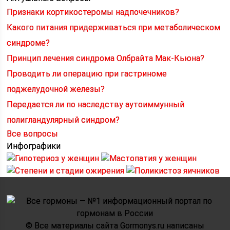
Признаки кортикостеромы надпочечников?
Какого питания придерживаться при метаболическом
синдроме?
Принцип лечения синдрома Олбрайта Мак-Кьюна?
Проводить ли операцию при гастриноме
поджелудочной железы?
Передается ли по наследству аутоиммунный
полигландулярный синдром?
Все вопросы
Инфографики
© Все материалы сайта Gormonys.ru написаны