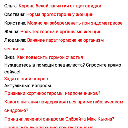
Ольга:
Корень белой лапчатки от щитовидки
Светлана:
Норма прогестерона у женщин
Кристина:
Можно ли забеременеть при эндометриозе
Жанна:
Роль тесторена в организме женщин
Людмила:
Влияние паратгормона на организм
человека
Вика:
Как повысить гормон счастья
Нуждаетесь в помощи специалиста?
Спросите прямо
сейчас!
Задать свой вопрос
Актуальные вопросы
Признаки кортикостеромы надпочечников?
Какого питания придерживаться при метаболическом
синдроме?
Принцип лечения синдрома Олбрайта Мак-Кьюна?
Проводить ли операцию при гастриноме