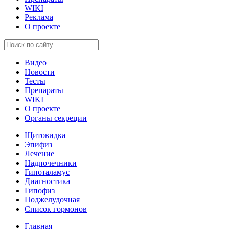
WIKI
Реклама
О проекте
Видео
Новости
Тесты
Препараты
WIKI
О проекте
Органы секреции
Щитовидка
Эпифиз
Лечение
Надпочечники
Гипоталамус
Диагностика
Гипофиз
Поджелудочная
Список гормонов
Главная