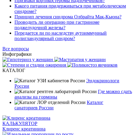
Признаки кортикостеромы надпочечников?
Какого питания придерживаться при метаболическом
синдроме?
Принцип лечения синдрома Олбрайта Мак-Кьюна?
Проводить ли операцию при гастриноме
поджелудочной железы?
Передается ли по наследству аутоиммунный
полигландулярный синдром?
Все вопросы
Инфографики
КАТАЛОГ
Эндокринологи
России
Где можно сдать
анализы на гормоны
Каталог
санаториев России
КАЛЬКУЛЯТОР
Клиренс креатинина