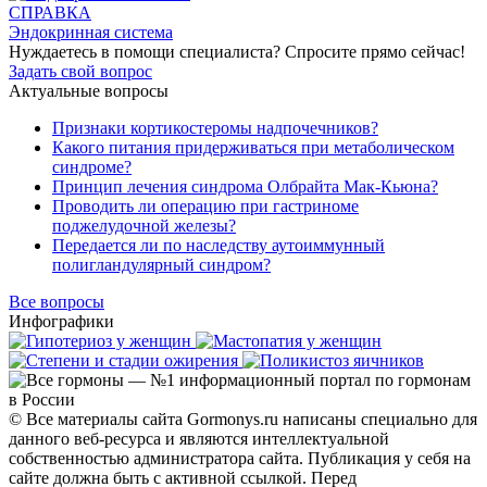
СПРАВКА
Эндокринная система
Нуждаетесь в помощи специалиста?
Спросите прямо сейчас!
Задать свой вопрос
Актуальные вопросы
Признаки кортикостеромы надпочечников?
Какого питания придерживаться при метаболическом
синдроме?
Принцип лечения синдрома Олбрайта Мак-Кьюна?
Проводить ли операцию при гастриноме
поджелудочной железы?
Передается ли по наследству аутоиммунный
полигландулярный синдром?
Все вопросы
Инфографики
© Все материалы сайта Gormonys.ru написаны специально для
данного веб-ресурса и являются интеллектуальной
собственностью администратора сайта. Публикация у себя на
сайте должна быть с активной ссылкой. Перед