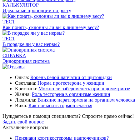
КАЛЬКУЛЯТОР
Идеальные пропорции по росту
ТЕСТ
Как понять, склонны ли вы к лишнему весу?
ТЕСТ
В порядке ли у вас нервы?
СПРАВКА
Эндокринная система
Ольга:
Корень белой лапчатки от щитовидки
Светлана:
Норма прогестерона у женщин
Кристина:
Можно ли забеременеть при эндометриозе
Жанна:
Роль тесторена в организме женщин
Людмила:
Влияние паратгормона на организм человека
Вика:
Как повысить гормон счастья
Нуждаетесь в помощи специалиста?
Спросите прямо сейчас!
Задать свой вопрос
Актуальные вопросы
Признаки кортикостеромы надпочечников?