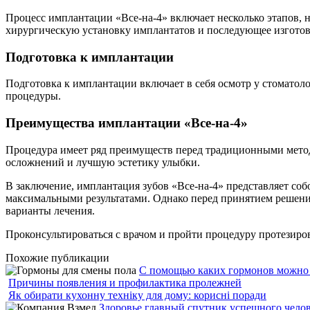
Процесс имплантации «Все-на-4» включает несколько этапов, на
хирургическую установку имплантатов и последующее изготов
Подготовка к имплантации
Подготовка к имплантации включает в себя осмотр у стоматол
процедуры.
Преимущества имплантации «Все-на-4»
Процедура имеет ряд преимуществ перед традиционными метода
осложнений и лучшую эстетику улыбки.
В заключение, имплантация зубов «Все-на-4» представляет со
максимальными результатами. Однако перед принятием решени
варианты лечения.
Проконсультироваться с врачом и пройти процедуру протезир
Похожие публикации
С помощью каких гормонов можно 
Причины появления и профилактика пролежней
Як обирати кухонну техніку для дому: корисні поради
Здоровье главный спутник успешного чело