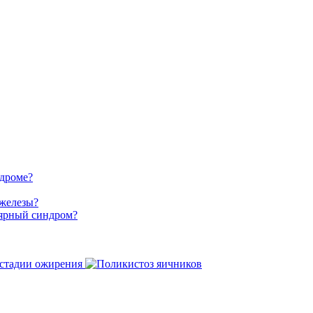
ндроме?
 железы?
лярный синдром?