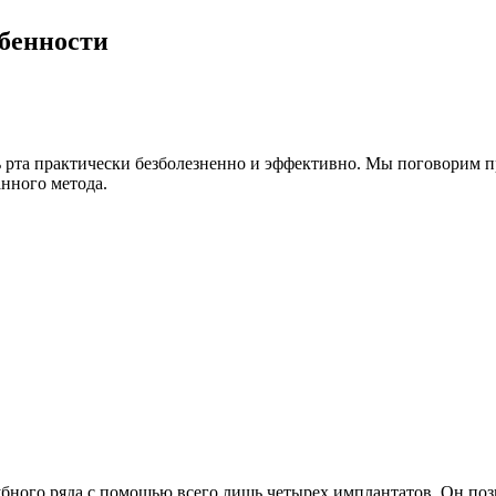
обенности
ь рта практически безболезненно и эффективно. Мы поговорим п
анного метода.
бного ряда с помощью всего лишь четырех имплантатов. Он поз