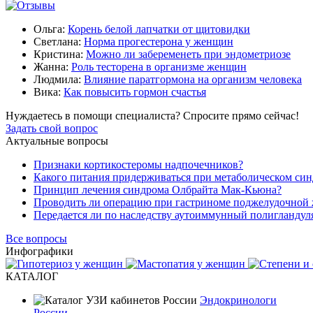
Ольга:
Корень белой лапчатки от щитовидки
Светлана:
Норма прогестерона у женщин
Кристина:
Можно ли забеременеть при эндометриозе
Жанна:
Роль тесторена в организме женщин
Людмила:
Влияние паратгормона на организм человека
Вика:
Как повысить гормон счастья
Нуждаетесь в помощи специалиста?
Спросите прямо сейчас!
Задать свой вопрос
Актуальные вопросы
Признаки кортикостеромы надпочечников?
Какого питания придерживаться при метаболическом си
Принцип лечения синдрома Олбрайта Мак-Кьюна?
Проводить ли операцию при гастриноме поджелудочной
Передается ли по наследству аутоиммунный полигланду
Все вопросы
Инфографики
КАТАЛОГ
Эндокринологи
России