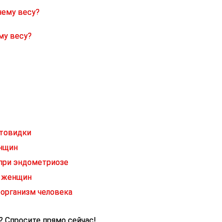
му весу?
итовидки
енщин
при эндометриозе
е женщин
 организм человека
а?
Спросите прямо сейчас!