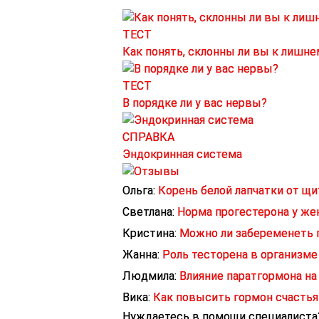
ТЕСТ
Как понять, склонны ли вы к лишне
ТЕСТ
В порядке ли у вас нервы?
СПРАВКА
Эндокринная система
Ольга:
Корень белой лапчатки от щ
Светлана:
Норма прогестерона у ж
Кристина:
Можно ли забеременеть 
Жанна:
Роль тесторена в организм
Людмила:
Влияние паратгормона на
Вика:
Как повысить гормон счастья
Нуждаетесь в помощи специалист