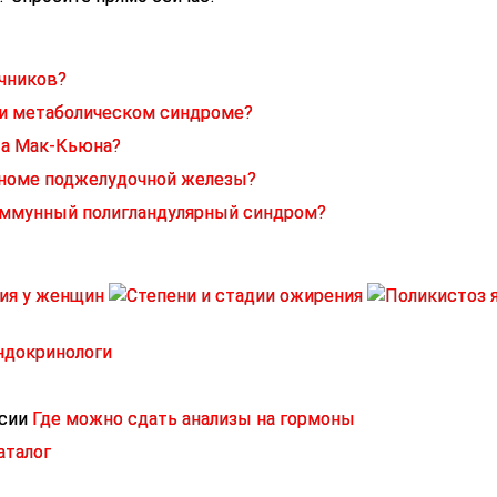
чников?
ри метаболическом синдроме?
та Мак-Кьюна?
иноме поджелудочной железы?
оиммунный полигландулярный синдром?
ндокринологи
Где можно сдать анализы на гормоны
аталог