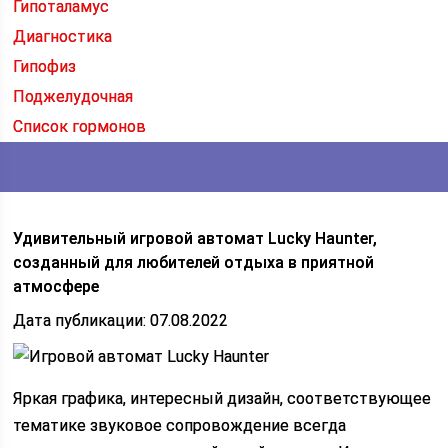
Гипоталамус
Диагностика
Гипофиз
Поджелудочная
Список гормонов
Удивительный игровой автомат Lucky Haunter,
созданный для любителей отдыха в приятной
атмосфере
Дата публикации: 07.08.2022
Яркая графика, интересный дизайн, соответствующее
тематике звуковое сопровождение всегда