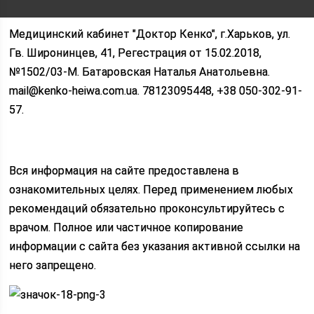
Медицинский кабинет "Доктор Кенко", г.Харьков, ул.
Гв. Широнинцев, 41, Регестрация от 15.02.2018,
№1502/03-M. Батаровская Наталья Анатольевна.
mail@kenko-heiwa.com.ua. 78123095448, +38 050-302-91-
57.
Вся информация на сайте предоставлена в
ознакомительных целях. Перед применением любых
рекомендаций обязательно проконсультируйтесь с
врачом. Полное или частичное копирование
информации с сайта без указания активной ссылки на
него запрещено.