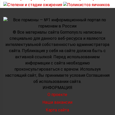
© Все материалы сайта Gormonys.ru написаны
специально для данного веб-ресурса и являются
интеллектуальной собственностью администратора
сайта. Публикация у себя на сайте должна быть с
активной ссылкой. Перед использованием
информации с сайта необходимо
проконсультироваться с врачом. Используя
настоящий сайт, Вы принимаете условия Соглашения
об использовании сайта.
ИНФОРМАЦИЯ
О проекте
Наши вакансии
Карта сайта