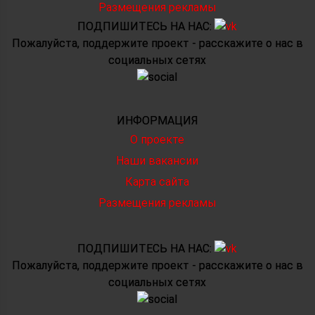
Размещения рекламы
ПОДПИШИТЕСЬ НА НАС:
Пожалуйста, поддержите проект - расскажите о нас в
социальных сетях
ИНФОРМАЦИЯ
О проекте
Наши вакансии
Карта сайта
Размещения рекламы
ПОДПИШИТЕСЬ НА НАС:
Пожалуйста, поддержите проект - расскажите о нас в
социальных сетях