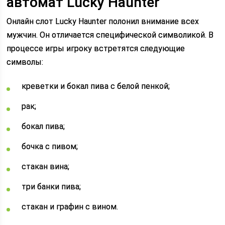
автомат Lucky Haunter
Онлайн слот Lucky Haunter полонил внимание всех
мужчин. Он отличается специфической символикой. В
процессе игры игроку встретятся следующие
символы:
креветки и бокал пива с белой пенкой;
рак;
бокал пива;
бочка с пивом;
стакан вина;
три банки пива;
стакан и графин с вином.