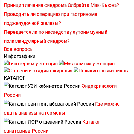
Принцип лечения синдрома Олбрайта Мак-Кьюна?
Проводить ли операцию при гастриноме
поджелудочной железы?
Передается ли по наследству аутоиммунный
полигландулярный синдром?
Все вопросы
Инфографики
КАТАЛОГ
Эндокринологи
России
Где можно
сдать анализы на гормоны
Каталог
санаториев России