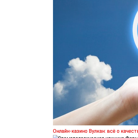
Онлайн-казино Вулкан: всё о каче