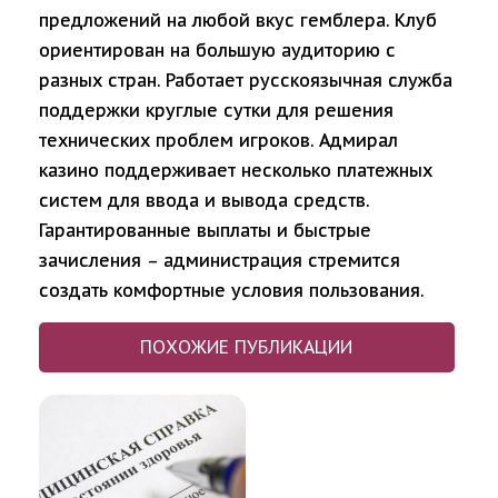
предложений на любой вкус гемблера. Клуб
ориентирован на большую аудиторию с
разных стран. Работает русскоязычная служба
поддержки круглые сутки для решения
технических проблем игроков. Адмирал
казино поддерживает несколько платежных
систем для ввода и вывода средств.
Гарантированные выплаты и быстрые
зачисления – администрация стремится
создать комфортные условия пользования.
ПОХОЖИЕ ПУБЛИКАЦИИ