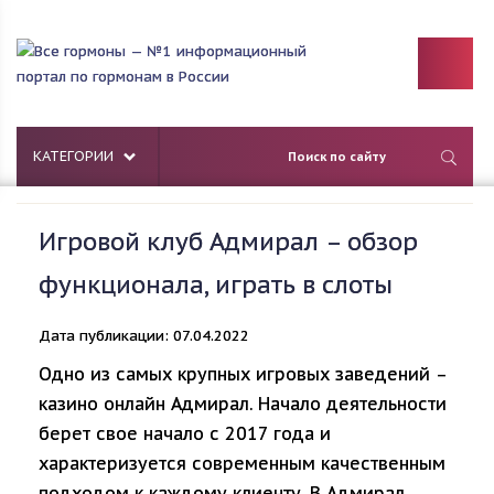
КАТЕГОРИИ
Игровой клуб Адмирал – обзор
функционала, играть в слоты
Дата публикации: 07.04.2022
Одно из самых крупных игровых заведений –
казино онлайн Адмирал. Начало деятельности
берет свое начало с 2017 года и
характеризуется современным качественным
подходом к каждому клиенту. В Адмирал