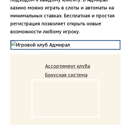
казино можно играть в слоты и автоматы на
минимальных ставках. Бесплатная и простая
регистрация позволяет открыть новые
возможности любому игроку.
Ассортимент клуба
Бонусная система